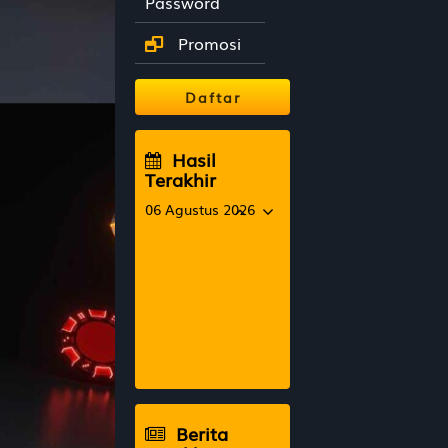
Password
Promosi
Daftar
Hasil
Terakhir
06 Agustus 2026
NEWJERSEYMID
7291
OHIO MIDDAY
2514
CHINA
5761
CAMBODIA
7607
Berita