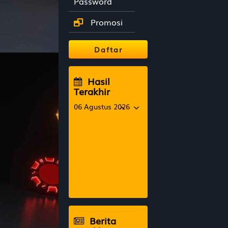
Password
Promosi
Daftar
Hasil
Terakhir
06 Agustus 2026
NEWJERSEYMID
7291
OHIO MIDDAY
2514
CHINA
0119
CAMBODIA
7607
Berita